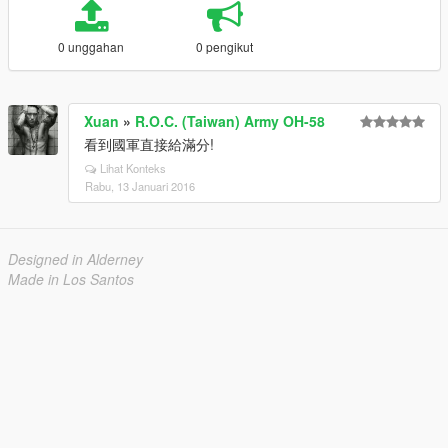
0 unggahan
0 pengikut
Xuan
»
R.O.C. (Taiwan) Army OH-58
看到國軍直接給滿分!
Lihat Konteks
Rabu, 13 Januari 2016
Designed in Alderney
Made in Los Santos