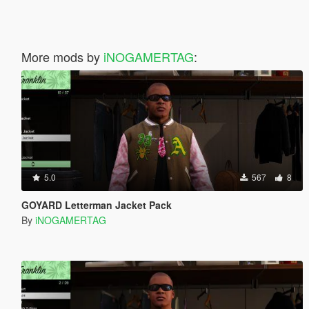
More mods by
iNOGAMERTAG
:
5.0
567
8
GOYARD Letterman Jacket Pack
By
iNOGAMERTAG