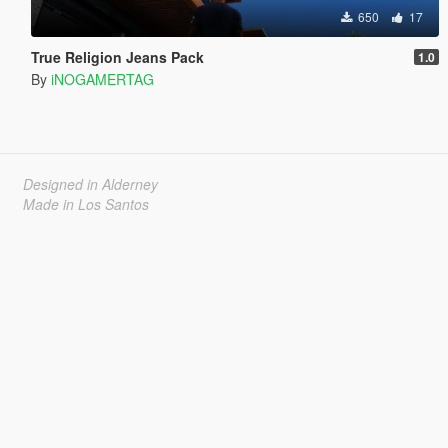
650
17
True Religion Jeans Pack
1.0
By
iNOGAMERTAG
Designed in Alderney
Made in Los Santos