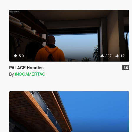
5.0
887
17
PALACE Hoodies
1.0
By
iNOGAMERTAG