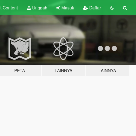
lt
Content
Unggah
Masuk
Daftar
PETA
LAINNYA
LAINNYA