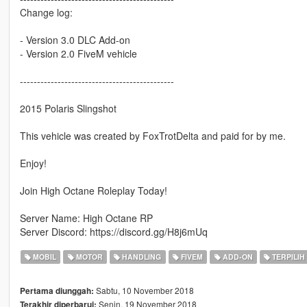
Change log:
- Version 3.0 DLC Add-on
- Version 2.0 FiveM vehicle
---------------------------------------------
2015 Polaris Slingshot
This vehicle was created by FoxTrotDelta and paid for by me.
Enjoy!
Join High Octane Roleplay Today!
Server Name: High Octane RP
Server Discord: https://discord.gg/H8j6mUq
MOBIL
MOTOR
HANDLING
FIVEM
ADD-ON
TERPILIH
Sabtu, 10 November 2018
Pertama diunggah:
Senin, 19 November 2018
Terakhir diperbarui: