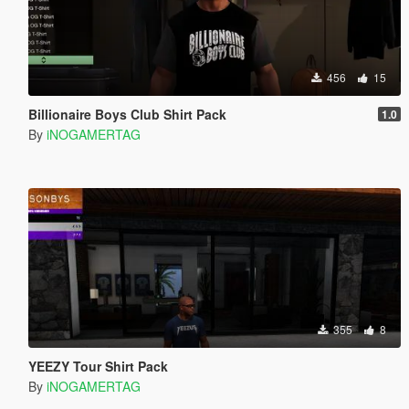
456
15
Billionaire Boys Club Shirt Pack
1.0
By
iNOGAMERTAG
355
8
YEEZY Tour Shirt Pack
By
iNOGAMERTAG