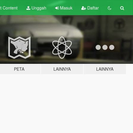
lt
Content
Unggah
Masuk
Daftar
PETA
LAINNYA
LAINNYA