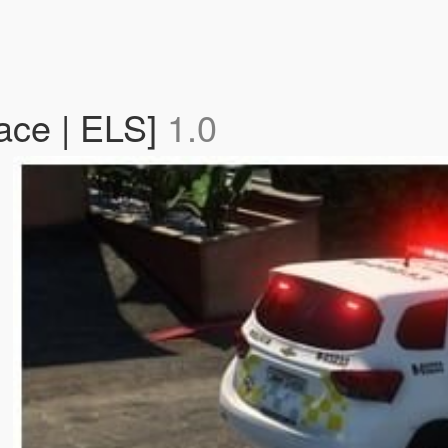
ace | ELS]
1.0