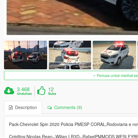
Perluas untuk melihat 
3.468
12
Unduhan
Suka
Description
Comments (9)
Pack-Chevrolet Spin 2020 Policia PMESP CORAL,Rodoviaria e no
Créditos:Nicolas Rean--Wilian LR3D--RafaelPMMODS,WESLE