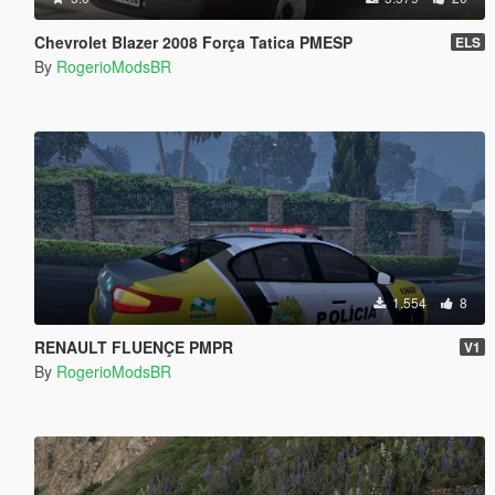
Chevrolet Blazer 2008 Força Tatica PMESP
ELS
By
RogerioModsBR
1.554
8
RENAULT FLUENÇE PMPR
V1
By
RogerioModsBR