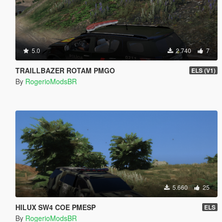
5.0
2.740
7
TRAILLBAZER ROTAM PMGO
ELS (V1)
By
RogerioModsBR
5.660
25
HILUX SW4 COE PMESP
ELS
By
RogerioModsBR