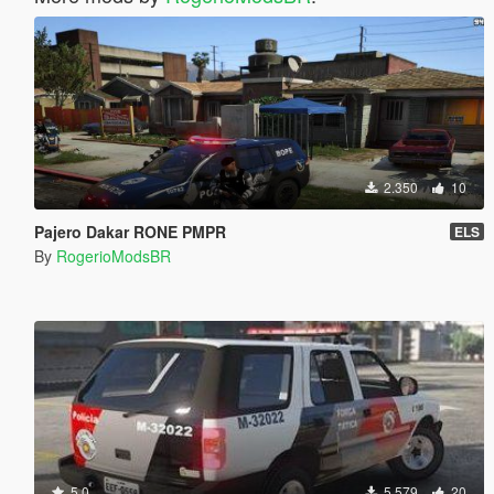
2.350
10
Pajero Dakar RONE PMPR
ELS
By
RogerioModsBR
5.0
5.579
20