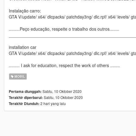
Instalação carro:
GTA V/update/ x64/ dlcpacks/ patchday3ng/ dlc.rpf/ x64/ levels/ gta
.........Peço educação, respeite o trabalho dos outros........
____________________________________________________
installation car
GTA V/update/ x64/ dlcpacks/ patchday3ng/ dlc.rpf/ x64/ levels/ gta
......... I ask for education, respect the work of others ........
MOBIL
Sabtu, 10 Oktober 2020
Pertama diunggah:
Sabtu, 10 Oktober 2020
Terakhir diperbarui:
2 hari yang lalu
Terakhir Diunduh: