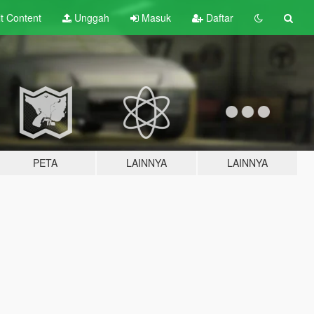
lt
Content
Unggah
Masuk
Daftar
PETA
LAINNYA
LAINNYA