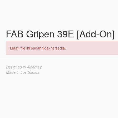
FAB Gripen 39E [Add-On]
Maaf, file ini sudah tidak tersedia.
Designed in Alderney
Made in Los Santos