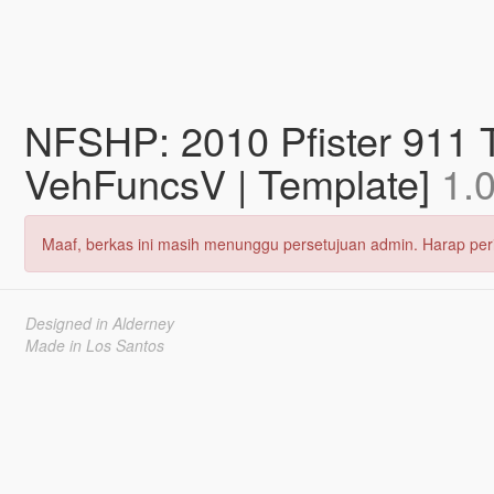
NFSHP: 2010 Pfister 911 
VehFuncsV | Template]
1.
Maaf, berkas ini masih menunggu persetujuan admin. Harap peri
Designed in Alderney
Made in Los Santos