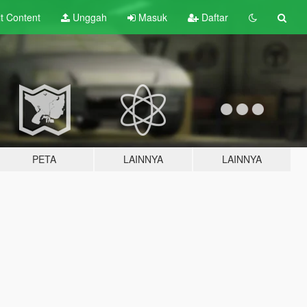
lt
Content
Unggah
Masuk
Daftar
PETA
LAINNYA
LAINNYA