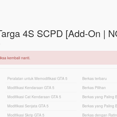
Targa 4S SCPD [Add-On | N
0
ksa kembali nanti.
Peralatan untuk Memodifikasi GTA 5
Berkas terbaru
Modifikasi Kendaraan GTA 5
Berkas Pilihan
Modifikasi Cat Kendaraan GTA 5
Berkas yang Paling 
Modifikasi Senjata GTA 5
Berkas yang Paling 
Modifikasi Skrip GTA 5
Berkas dengan Ratin