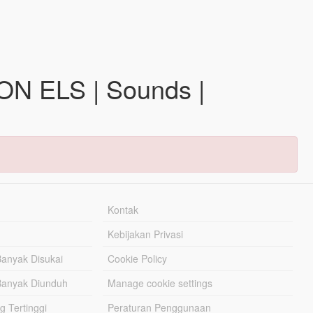
ON ELS | Sounds |
Kontak
Kebijakan Privasi
Banyak Disukai
Cookie Policy
Banyak Diunduh
Manage cookie settings
g Tertinggi
Peraturan Penggunaan