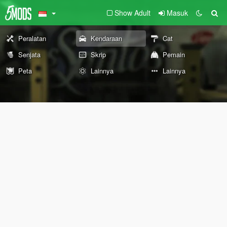
Show Adult
Masuk
Peralatan
Kendaraan
Cat
Senjata
Skrip
Pemain
Peta
Lainnya
Lainnya