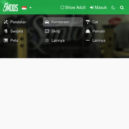
Show Adult
Masuk
Peralatan
Kendaraan
Cat
Senjata
Skrip
Pemain
Peta
Lainnya
Lainnya