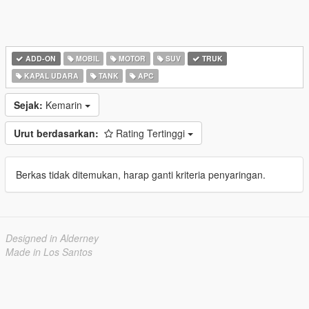
ADD-ON
MOBIL
MOTOR
SUV
TRUK
KAPAL UDARA
TANK
APC
Sejak:
Kemarin
Urut berdasarkan:
Rating Tertinggi
Berkas tidak ditemukan, harap ganti kriteria penyaringan.
Designed in Alderney
Made in Los Santos