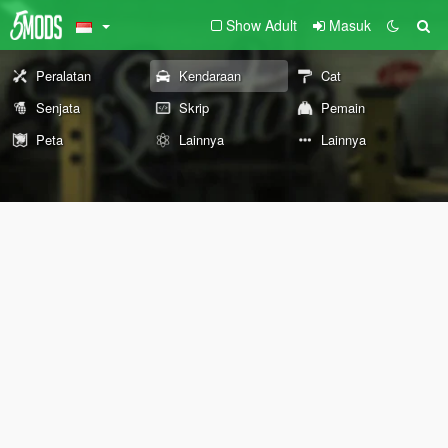
Show Adult
Masuk
Peralatan
Kendaraan
Cat
Senjata
Skrip
Pemain
Peta
Lainnya
Lainnya