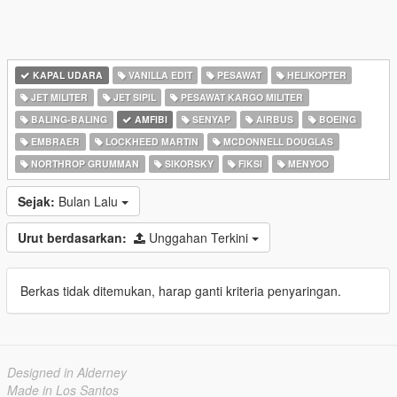
KAPAL UDARA
VANILLA EDIT
PESAWAT
HELIKOPTER
JET MILITER
JET SIPIL
PESAWAT KARGO MILITER
BALING-BALING
AMFIBI
SENYAP
AIRBUS
BOEING
EMBRAER
LOCKHEED MARTIN
MCDONNELL DOUGLAS
NORTHROP GRUMMAN
SIKORSKY
FIKSI
MENYOO
Sejak:
Bulan Lalu
Urut berdasarkan:
Unggahan Terkini
Berkas tidak ditemukan, harap ganti kriteria penyaringan.
Designed in Alderney
Made in Los Santos