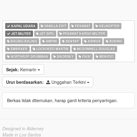
KAPAL UDARA
VANILLA EDIT
PESAWAT
HELIKOPTER
JET MILITER
JET SIPIL
PESAWAT KARGO MILITER
BALING-BALING
AMFIBI
SENYAP
AIRBUS
BOEING
EMBRAER
LOCKHEED MARTIN
MCDONNELL DOUGLAS
NORTHROP GRUMMAN
SIKORSKY
FIKSI
MENYOO
Sejak:
Kemarin
Urut berdasarkan:
Unggahan Terkini
Berkas tidak ditemukan, harap ganti kriteria penyaringan.
Designed in Alderney
Made in Los Santos