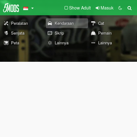
Show Adult
Masuk
Peralatan
Kendaraan
Cat
Senjata
Skrip
Pemain
Peta
Lainnya
Lainnya