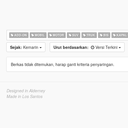
ADD-ON
MOBIL
MOTOR
SUV
TRUK
BIS
KAPAL
Sejak:
Kemarin
Urut berdasarkan:
Versi Terkini
Berkas tidak ditemukan, harap ganti kriteria penyaringan.
Designed in Alderney
Made in Los Santos