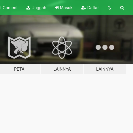
lt
Content
Unggah
Masuk
Daftar
PETA
LAINNYA
LAINNYA