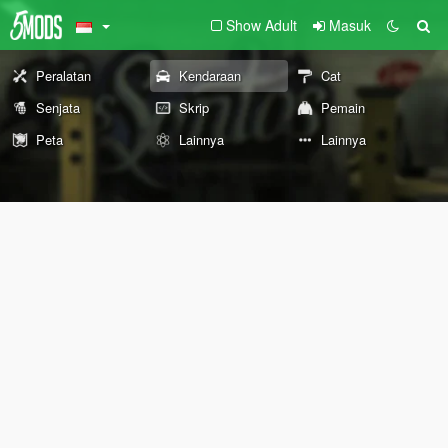
Show Adult
Masuk
Peralatan
Kendaraan
Cat
Senjata
Skrip
Pemain
Peta
Lainnya
Lainnya