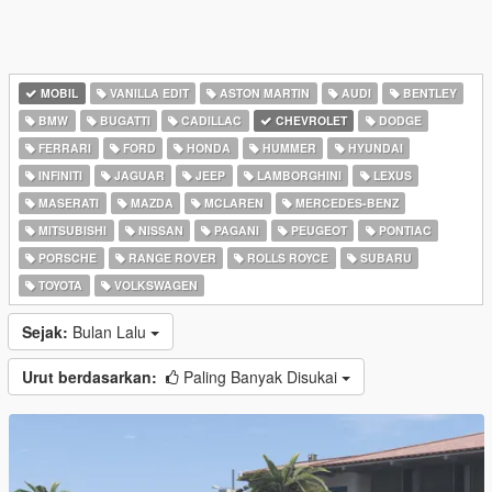
MOBIL
VANILLA EDIT
ASTON MARTIN
AUDI
BENTLEY
BMW
BUGATTI
CADILLAC
CHEVROLET
DODGE
FERRARI
FORD
HONDA
HUMMER
HYUNDAI
INFINITI
JAGUAR
JEEP
LAMBORGHINI
LEXUS
MASERATI
MAZDA
MCLAREN
MERCEDES-BENZ
MITSUBISHI
NISSAN
PAGANI
PEUGEOT
PONTIAC
PORSCHE
RANGE ROVER
ROLLS ROYCE
SUBARU
TOYOTA
VOLKSWAGEN
Sejak:
Bulan Lalu
Urut berdasarkan:
Paling Banyak Disukai