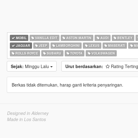
MOBIL
VANILLA EDIT
ASTON MARTIN
AUDI
BENTLEY
JAGUAR
JEEP
LAMBORGHINI
LEXUS
MASERATI
M
ROLLS ROYCE
SUBARU
TOYOTA
VOLKSWAGEN
Sejak:
Minggu Lalu
Urut berdasarkan:
Rating Tertin
Berkas tidak ditemukan, harap ganti kriteria penyaringan.
Designed in Alderney
Made in Los Santos