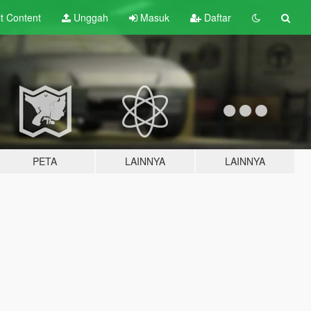
lt
Content
Unggah
Masuk
Daftar
PETA
LAINNYA
LAINNYA