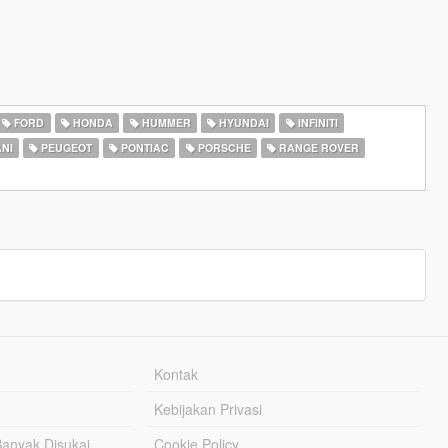
FORD
HONDA
HUMMER
HYUNDAI
INFINITI
NI
PEUGEOT
PONTIAC
PORSCHE
RANGE ROVER
Kontak
Kebijakan Privasi
Banyak Disukai
Cookie Policy