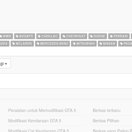
BMW
BUGATTI
CADILLAC
CHEVROLET
DODGE
FERRARI
AZDA
MCLAREN
MERCEDES-BENZ
MITSUBISHI
NISSAN
PAGA
ggi
Peralatan untuk Memodifikasi GTA 5
Berkas terbaru
Modifikasi Kendaraan GTA 5
Berkas Pilihan
Modifikasi Cat Kendaraan GTA 5
Berkas yang Paling 