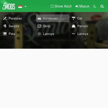
Show Adult
Masuk
Peralatan
Kendaraan
Cat
Senjata
Skrip
Pemain
Peta
Lainnya
Lainnya