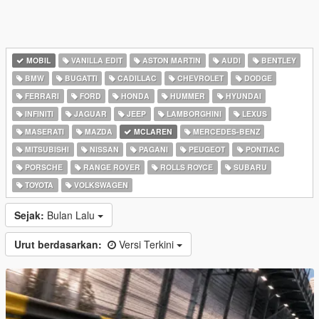
MOBIL
VANILLA EDIT
ASTON MARTIN
AUDI
BENTLEY
BMW
BUGATTI
CADILLAC
CHEVROLET
DODGE
FERRARI
FORD
HONDA
HUMMER
HYUNDAI
INFINITI
JAGUAR
JEEP
LAMBORGHINI
LEXUS
MASERATI
MAZDA
MCLAREN
MERCEDES-BENZ
MITSUBISHI
NISSAN
PAGANI
PEUGEOT
PONTIAC
PORSCHE
RANGE ROVER
ROLLS ROYCE
SUBARU
TOYOTA
VOLKSWAGEN
Sejak:
Bulan Lalu
Urut berdasarkan:
Versi Terkini