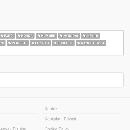
FORD
HONDA
HUMMER
HYUNDAI
INFINITI
NI
PEUGEOT
PONTIAC
PORSCHE
RANGE ROVER
Kontak
Kebijakan Privasi
Banyak Disukai
Cookie Policy