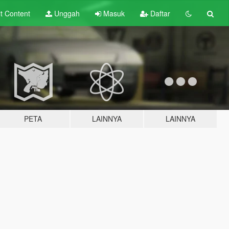
lt
Content
Unggah
Masuk
Daftar
PETA
LAINNYA
LAINNYA