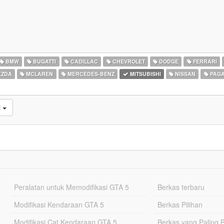
BMW
BUGATTI
CADILLAC
CHEVROLET
DODGE
FERRARI
ZDA
MCLAREN
MERCEDES-BENZ
MITSUBISHI
NISSAN
PAGA
i
Peralatan untuk Memodifikasi GTA 5
Berkas terbaru
Modifikasi Kendaraan GTA 5
Berkas Pilihan
Modifikasi Cat Kendaraan GTA 5
Berkas yang Paling 