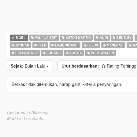
MOBIL
VANILLA EDIT
ASTON MARTIN
AUDI
BENTLEY
JAGUAR
JEEP
LAMBORGHINI
LEXUS
MASERATI
MA
ROLLS ROYCE
SUBARU
TOYOTA
VOLKSWAGEN
Sejak:
Bulan Lalu
Urut berdasarkan:
Rating Tertingg
Berkas tidak ditemukan, harap ganti kriteria penyaringan.
Designed in Alderney
Made in Los Santos