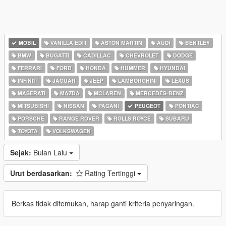
MOBIL
VANILLA EDIT
ASTON MARTIN
AUDI
BENTLEY
BMW
BUGATTI
CADILLAC
CHEVROLET
DODGE
FERRARI
FORD
HONDA
HUMMER
HYUNDAI
INFINITI
JAGUAR
JEEP
LAMBORGHINI
LEXUS
MASERATI
MAZDA
MCLAREN
MERCEDES-BENZ
MITSUBISHI
NISSAN
PAGANI
PEUGEOT
PONTIAC
PORSCHE
RANGE ROVER
ROLLS ROYCE
SUBARU
TOYOTA
VOLKSWAGEN
Sejak:
Bulan Lalu
Urut berdasarkan:
Rating Tertinggi
Berkas tidak ditemukan, harap ganti kriteria penyaringan.