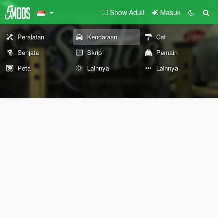
Show Adult
Masuk
Peralatan
Kendaraan
Cat
Senjata
Skrip
Pemain
Peta
Lainnya
Lainnya