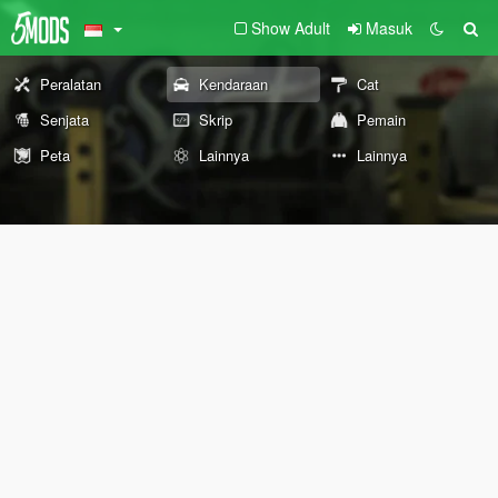
Show Adult
Masuk
Peralatan
Kendaraan
Cat
Senjata
Skrip
Pemain
Peta
Lainnya
Lainnya