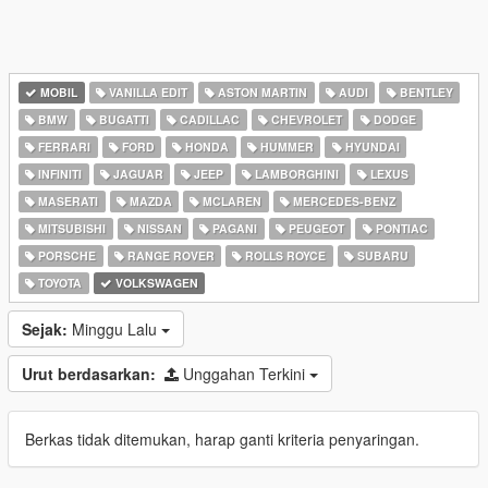
MOBIL
VANILLA EDIT
ASTON MARTIN
AUDI
BENTLEY
BMW
BUGATTI
CADILLAC
CHEVROLET
DODGE
FERRARI
FORD
HONDA
HUMMER
HYUNDAI
INFINITI
JAGUAR
JEEP
LAMBORGHINI
LEXUS
MASERATI
MAZDA
MCLAREN
MERCEDES-BENZ
MITSUBISHI
NISSAN
PAGANI
PEUGEOT
PONTIAC
PORSCHE
RANGE ROVER
ROLLS ROYCE
SUBARU
TOYOTA
VOLKSWAGEN
Sejak:
Minggu Lalu
Urut berdasarkan:
Unggahan Terkini
Berkas tidak ditemukan, harap ganti kriteria penyaringan.