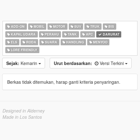
ADD-ON
MOBIL
MOTOR
SUV
TRUK
BIS
KAPAL UDARA
PERAHU
TANK
APC
DARURAT
ELS
RODA
SUARA
HANDLING
MENYOO
LORE FRIENDLY
Sejak:
Kemarin
Urut berdasarkan:
Versi Terkini
Berkas tidak ditemukan, harap ganti kriteria penyaringan.
Designed in Alderney
Made in Los Santos