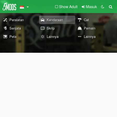
Show Adult
Masuk
Peralatan
Kendaraan
Cat
Senjata
Skrip
Pemain
Peta
Lainnya
Lainnya