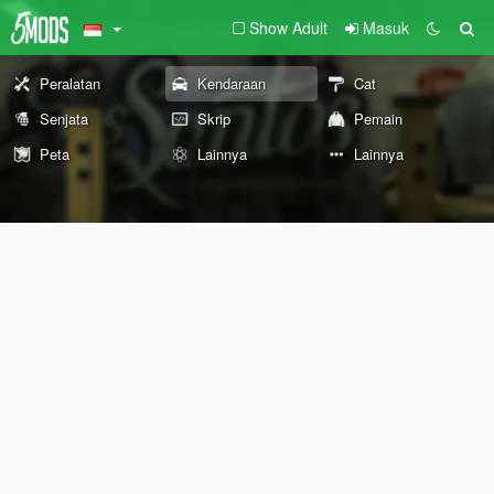
Show Adult
Masuk
Peralatan
Kendaraan
Cat
Senjata
Skrip
Pemain
Peta
Lainnya
Lainnya