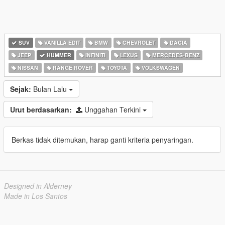
SUV
VANILLA EDIT
BMW
CHEVROLET
DACIA
JEEP
HUMMER
INFINITI
LEXUS
MERCEDES-BENZ
NISSAN
RANGE ROVER
TOYOTA
VOLKSWAGEN
Sejak:
Bulan Lalu
Urut berdasarkan:
Unggahan Terkini
Berkas tidak ditemukan, harap ganti kriteria penyaringan.
Designed in Alderney
Made in Los Santos