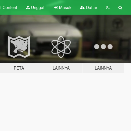
lt
Content
Unggah
Masuk
Daftar
PETA
LAINNYA
LAINNYA