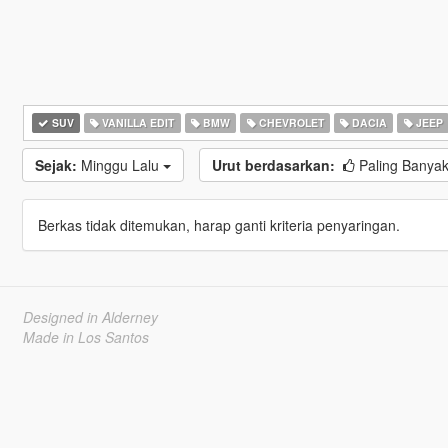
SUV
VANILLA EDIT
BMW
CHEVROLET
DACIA
JEEP
Sejak:
Minggu Lalu
Urut berdasarkan:
Paling Banyak
Berkas tidak ditemukan, harap ganti kriteria penyaringan.
Designed in Alderney
Made in Los Santos