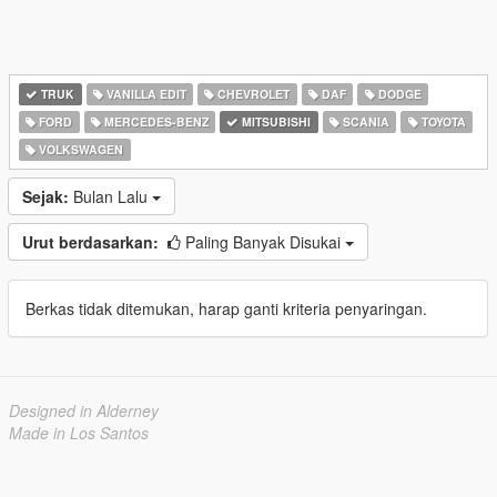
TRUK
VANILLA EDIT
CHEVROLET
DAF
DODGE
FORD
MERCEDES-BENZ
MITSUBISHI
SCANIA
TOYOTA
VOLKSWAGEN
Sejak:
Bulan Lalu
Urut berdasarkan:
Paling Banyak Disukai
Berkas tidak ditemukan, harap ganti kriteria penyaringan.
Designed in Alderney
Made in Los Santos