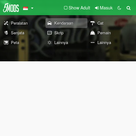
Show Adult
Masuk
Peralatan
Kendaraan
Cat
Senjata
Skrip
Pemain
Peta
Lainnya
Lainnya