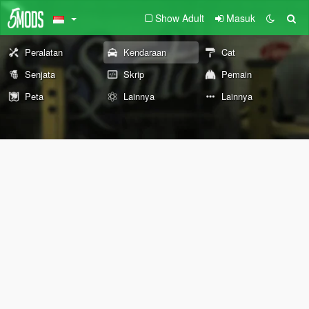
Show Adult
Masuk
Peralatan
Kendaraan
Cat
Senjata
Skrip
Pemain
Peta
Lainnya
Lainnya