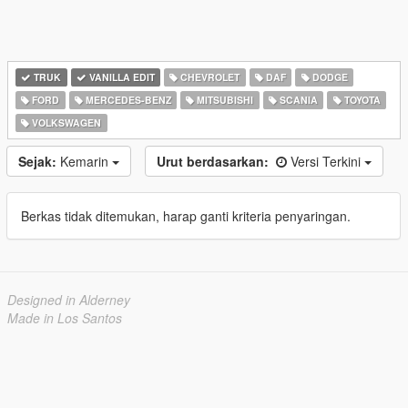
TRUK
VANILLA EDIT
CHEVROLET
DAF
DODGE
FORD
MERCEDES-BENZ
MITSUBISHI
SCANIA
TOYOTA
VOLKSWAGEN
Sejak:
Kemarin
Urut berdasarkan:
Versi Terkini
Berkas tidak ditemukan, harap ganti kriteria penyaringan.
Designed in Alderney
Made in Los Santos