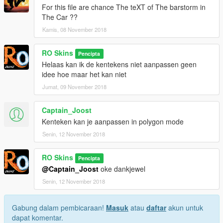
For this file are chance The teXT of The barstorm in
The Car ??
Kamis, 08 November 2018
RO Skins
Pencipta
Helaas kan ik de kentekens niet aanpassen geen
idee hoe maar het kan niet
Jumat, 09 November 2018
Captain_Joost
Kenteken kan je aanpassen in polygon mode
Senin, 12 November 2018
RO Skins
Pencipta
@Captain_Joost
oke dankjewel
Senin, 12 November 2018
Gabung dalam pembicaraan!
Masuk
atau
daftar
akun untuk
dapat komentar.