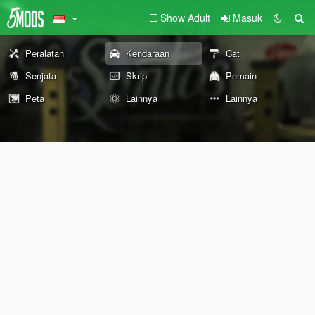
Show Adult
Masuk
Peralatan
Kendaraan
Cat
Senjata
Skrip
Pemain
Peta
Lainnya
Lainnya