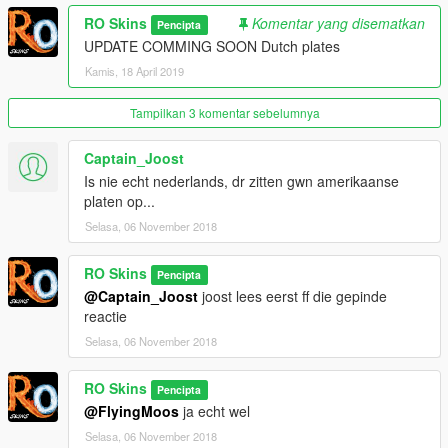
RO Skins
Komentar yang disematkan
Pencipta
UPDATE COMMING SOON Dutch plates
Kamis, 18 April 2019
Tampilkan 3 komentar sebelumnya
Captain_Joost
Is nie echt nederlands, dr zitten gwn amerikaanse
platen op...
Selasa, 06 November 2018
RO Skins
Pencipta
@Captain_Joost
joost lees eerst ff die gepinde
reactie
Selasa, 06 November 2018
RO Skins
Pencipta
@FlyingMoos
ja echt wel
Selasa, 06 November 2018