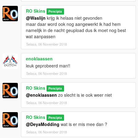
RO Skins
Pencipta
@Waslijn
krijg ik helaas niet gevonden
maar daar word ook nog aangewerkt ik had hem
namelijk in de nacht geupload dus ik moet nog best
wat aanpassen
Selasa, 06 November 2018
enoklaassen
leuk geprobeerd man!!
Selasa, 06 November 2018
RO Skins
Pencipta
@enoklaassen
zo slecht is ie ook weer niet
Selasa, 06 November 2018
RO Skins
Pencipta
@DeyaModding
wat is er mis mee dan ?
Selasa, 06 November 2018