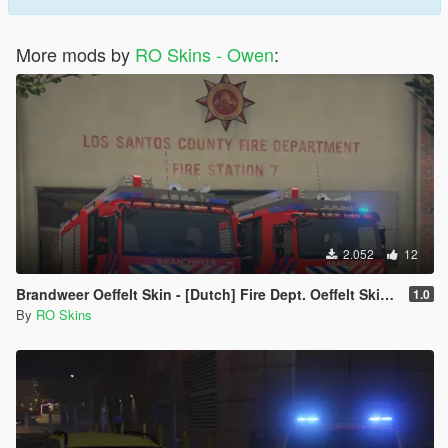
More mods by
RO Skins - Owen
:
2.052
12
Brandweer Oeffelt Skin - [Dutch] Fire Dept. Oeffelt Skin [ELS] [Replace]
1.0
By
RO Skins