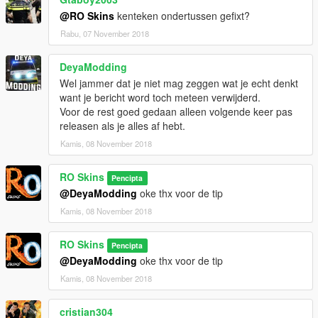
@RO Skins
kenteken ondertussen gefixt?
Rabu, 07 November 2018
DeyaModding
Wel jammer dat je niet mag zeggen wat je echt denkt
want je bericht word toch meteen verwijderd.
Voor de rest goed gedaan alleen volgende keer pas
releasen als je alles af hebt.
Kamis, 08 November 2018
RO Skins
Pencipta
@DeyaModding
oke thx voor de tip
Kamis, 08 November 2018
RO Skins
Pencipta
@DeyaModding
oke thx voor de tip
Kamis, 08 November 2018
cristian304