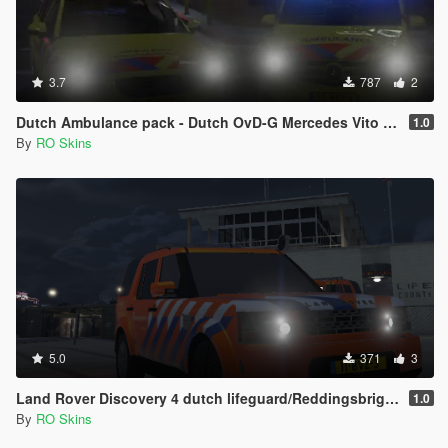
3.7
787
2
Dutch Ambulance pack - Dutch OvD-G Mercedes Vito - Volvo V70 Transplantiatie team. Skin Pack [ELS] [REPLACE]
1.0
By
RO Skins
5.0
371
3
Land Rover Discovery 4 dutch lifeguard/Reddingsbrigade
1.0
By
RO Skins