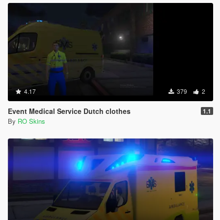
4.17
379
2
Event Medical Service Dutch clothes
1.1
By
RO Skins