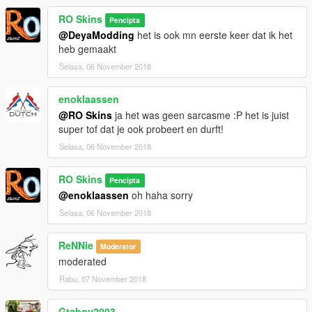
RO Skins
Pencipta
@DeyaModding
het is ook mn eerste keer dat ik het
heb gemaakt
Selasa, 06 November 2018
enoklaassen
@RO Skins
ja het was geen sarcasme :P het is juist
super tof dat je ook probeert en durft!
Selasa, 06 November 2018
RO Skins
Pencipta
@enoklaassen
oh haha sorry
Selasa, 06 November 2018
ReNNie
Moderator
moderated
Rabu, 07 November 2018
Gtaboy2003