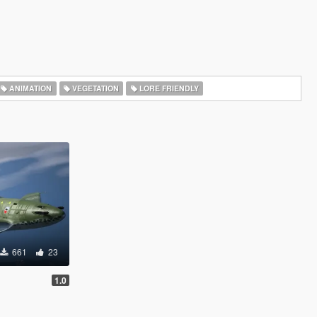
ANIMATION
VEGETATION
LORE FRIENDLY
661
23
1.0