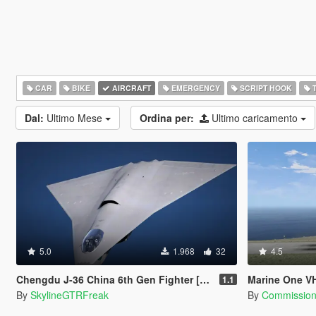
CAR
BIKE
AIRCRAFT
EMERGENCY
SCRIPT HOOK
T
Dal:
Ultimo Mese
Ordina per:
Ultimo caricamento
5.0
1.968
32
4.5
Chengdu J-36 China 6th Gen Fighter [Add-On | VehFuncs V]
Marine One V
1.1
By
SkylineGTRFreak
By
Commission