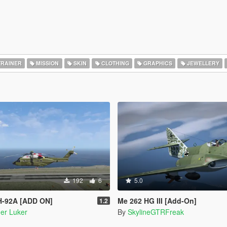
RAINER
MISSION
SKIN
CLOTHING
GRAPHICS
JEWELLERY
192
6
5.0
H-92A [ADD ON]
Me 262 HG III [Add-On]
1.2
er Luker
By
SkylineGTRFreak