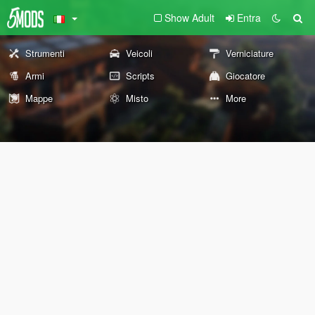
Show Adult
Entra
Strumenti
Veicoli
Verniciature
Armi
Scripts
Giocatore
Mappe
Misto
More