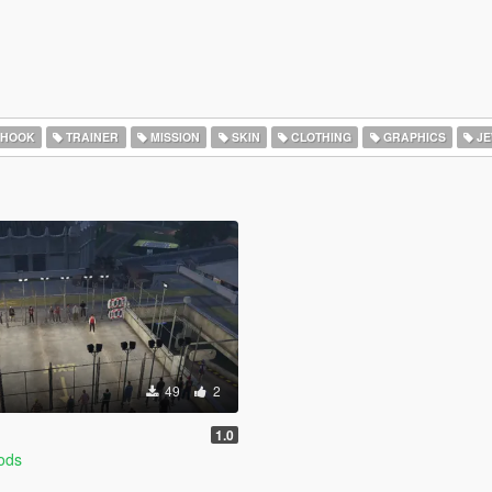
 HOOK
TRAINER
MISSION
SKIN
CLOTHING
GRAPHICS
JE
49
2
1.0
ods