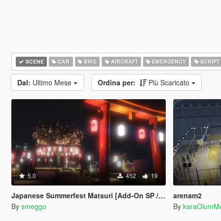
SCENE
CAR
BIKE
AIRCRAFT
EMERGENCY
SCRIPT
Dal:
Ultimo Mese
Ordina per:
Più Scaricato
5.0
452
19
Japanese Summerfest Matsuri [Add-On SP / FiveM]
arenam2
By
smeggo
By
karaOlumM