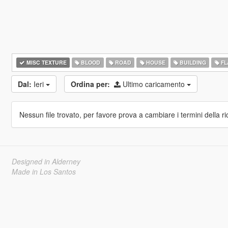
MISC TEXTURE
BLOOD
ROAD
HOUSE
BUILDING
FL
Dal:
Ieri
Ordina per:
Ultimo caricamento
Nessun file trovato, per favore prova a cambiare i termini della ri
Designed in Alderney
Made in Los Santos