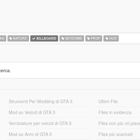
AG
NATURE
BILLBOARD
SKYDOME
PROP
HUD
cerca.
Strumenti Per Modding di GTA 5
Ultimi File
Mod su Veicoli di GTA 5
Files in evidenza
Verniciature per veicoli di GTA 5
Files con più mi piac
Mod su Armi di GTA 5
Files più scaricati