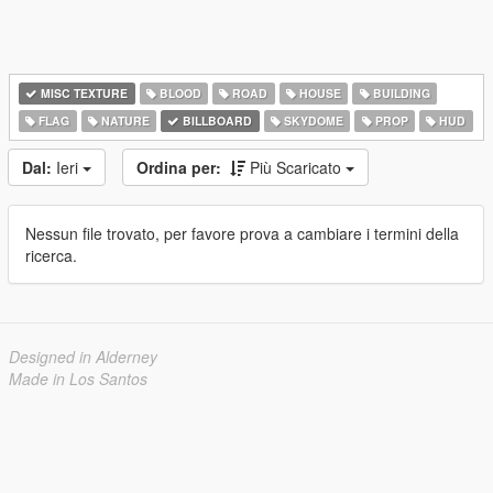
MISC TEXTURE
BLOOD
ROAD
HOUSE
BUILDING
FLAG
NATURE
BILLBOARD
SKYDOME
PROP
HUD
Dal:
Ieri
Ordina per:
Più Scaricato
Nessun file trovato, per favore prova a cambiare i termini della
ricerca.
Designed in Alderney
Made in Los Santos