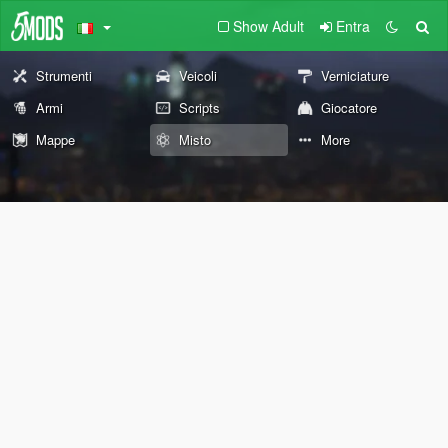
Show Adult
Entra
Strumenti
Veicoli
Verniciature
Armi
Scripts
Giocatore
Mappe
Misto
More