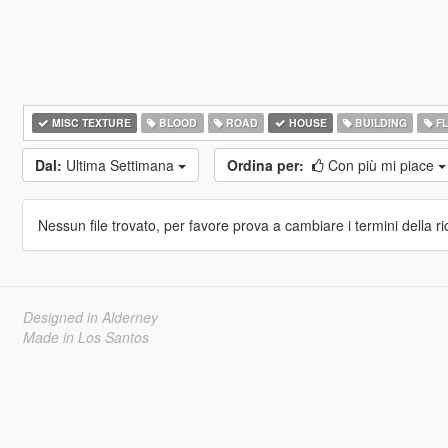
MISC TEXTURE
BLOOD
ROAD
HOUSE
BUILDING
F
Dal:
Ultima Settimana
Ordina per:
Con più mi piace
Nessun file trovato, per favore prova a cambiare i termini della ri
Designed in Alderney
Made in Los Santos