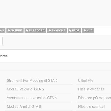
LAG
NATURE
BILLBOARD
SKYDOME
PROP
HUD
cerca.
Strumenti Per Modding di GTA 5
Ultimi File
Mod su Veicoli di GTA 5
Files in evidenza
Verniciature per veicoli di GTA 5
Files con più mi piac
Mod su Armi di GTA 5
Files più scaricati