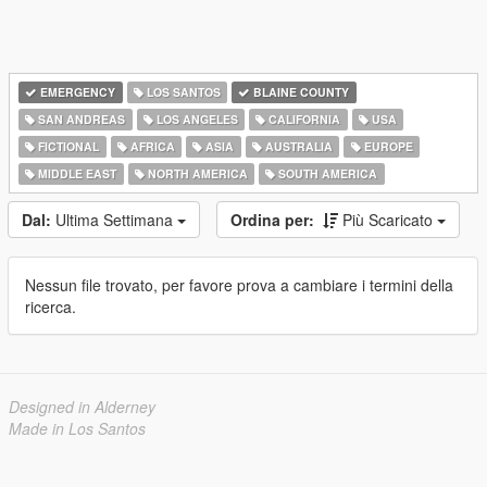
EMERGENCY
LOS SANTOS
BLAINE COUNTY
SAN ANDREAS
LOS ANGELES
CALIFORNIA
USA
FICTIONAL
AFRICA
ASIA
AUSTRALIA
EUROPE
MIDDLE EAST
NORTH AMERICA
SOUTH AMERICA
Dal:
Ultima Settimana
Ordina per:
Più Scaricato
Nessun file trovato, per favore prova a cambiare i termini della
ricerca.
Designed in Alderney
Made in Los Santos