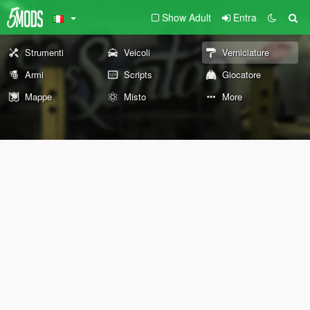
Show Adult
Entra
Strumenti
Veicoli
Verniciature
Armi
Scripts
Giocatore
Mappe
Misto
More