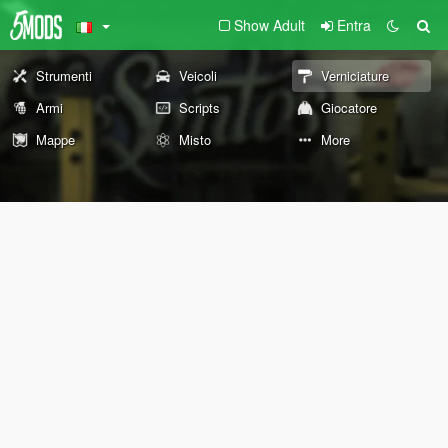
Show Adult
Entra
Strumenti
Veicoli
Verniciature
Armi
Scripts
Giocatore
Mappe
Misto
More