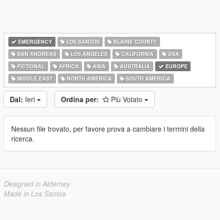
EMERGENCY
LOS SANTOS
BLAINE COUNTY
SAN ANDREAS
LOS ANGELES
CALIFORNIA
USA
FICTIONAL
AFRICA
ASIA
AUSTRALIA
EUROPE
MIDDLE EAST
NORTH AMERICA
SOUTH AMERICA
Dal:
Ieri
Ordina per:
Più Votato
Nessun file trovato, per favore prova a cambiare i termini della
ricerca.
Designed in Alderney
Made in Los Santos