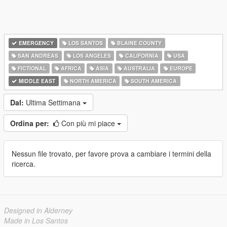
EMERGENCY
LOS SANTOS
BLAINE COUNTY
SAN ANDREAS
LOS ANGELES
CALIFORNIA
USA
FICTIONAL
AFRICA
ASIA
AUSTRALIA
EUROPE
MIDDLE EAST
NORTH AMERICA
SOUTH AMERICA
Dal:
Ultima Settimana
Ordina per:
Con più mi piace
Nessun file trovato, per favore prova a cambiare i termini della
ricerca.
Designed in Alderney
Made in Los Santos