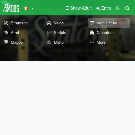
Show Adult
Entra
Strumenti
Veicoli
Verniciature
Armi
Scripts
Giocatore
Mappe
Misto
More