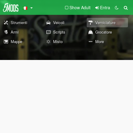
Show Adult
Entra
Strumenti
Veicoli
Verniciature
Armi
Scripts
Giocatore
Mappe
Misto
More