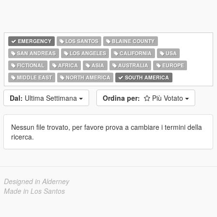
EMERGENCY
LOS SANTOS
BLAINE COUNTY
SAN ANDREAS
LOS ANGELES
CALIFORNIA
USA
FICTIONAL
AFRICA
ASIA
AUSTRALIA
EUROPE
MIDDLE EAST
NORTH AMERICA
SOUTH AMERICA
Dal:
Ultima Settimana
Ordina per:
Più Votato
Nessun file trovato, per favore prova a cambiare i termini della
ricerca.
Designed in Alderney
Made in Los Santos