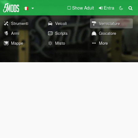
Show Adult
Entra
Strumenti
Veicoli
Verniciature
Armi
Scripts
Giocatore
Mappe
Misto
More