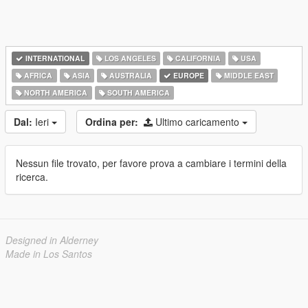
INTERNATIONAL
LOS ANGELES
CALIFORNIA
USA
AFRICA
ASIA
AUSTRALIA
EUROPE
MIDDLE EAST
NORTH AMERICA
SOUTH AMERICA
Dal:
Ieri
Ordina per:
Ultimo caricamento
Nessun file trovato, per favore prova a cambiare i termini della
ricerca.
Designed in Alderney
Made in Los Santos