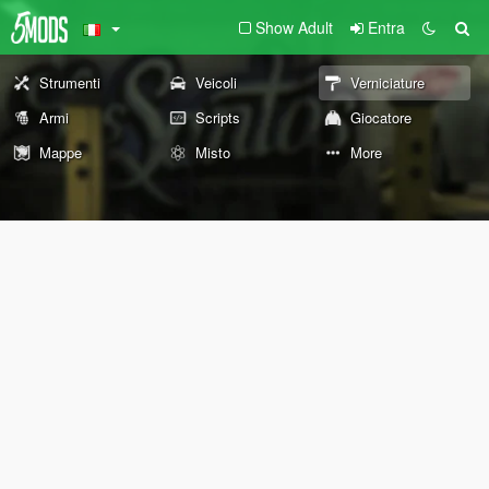
Show Adult
Entra
Strumenti
Veicoli
Verniciature
Armi
Scripts
Giocatore
Mappe
Misto
More