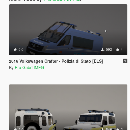
5.0
592
4
2016 Volkswagen Crafter - Polizia di Stato [ELS]
1
By
Fra Gabri IMFG
5.0
546
2