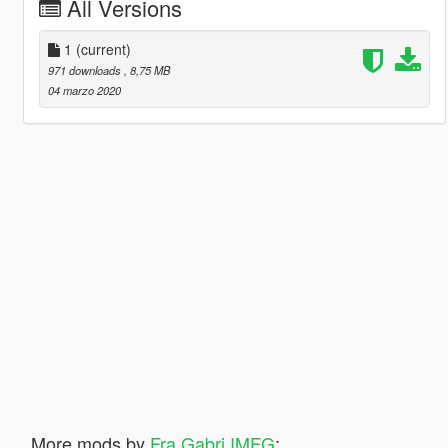
All Versions
1
(current)
971 downloads
, 8,75 MB
04 marzo 2020
More mods by
Fra Gabri IMFG
: