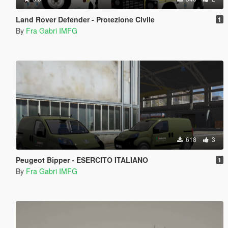
Land Rover Defender - Protezione Civile
1
By
Fra Gabri IMFG
618
3
Peugeot Bipper - ESERCITO ITALIANO
1
By
Fra Gabri IMFG