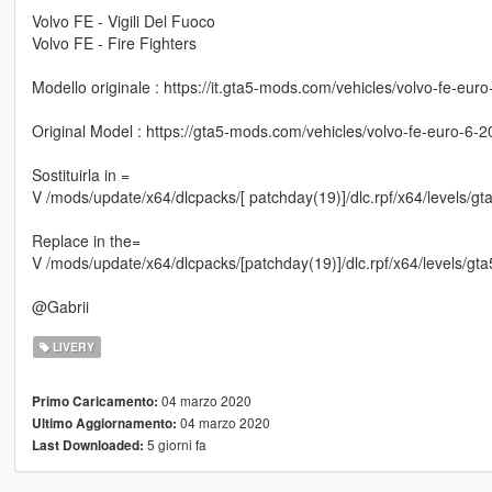
Volvo FE - Vigili Del Fuoco
Volvo FE - Fire Fighters
Modello originale : https://it.gta5-mods.com/vehicles/volvo-fe-eur
Original Model : https://gta5-mods.com/vehicles/volvo-fe-euro-6-2
Sostituirla in =
V /mods/update/x64/dlcpacks/[ patchday(19)]/dlc.rpf/x64/levels/gta
Replace in the=
V /mods/update/x64/dlcpacks/[patchday(19)]/dlc.rpf/x64/levels/gta5
@Gabrii
LIVERY
04 marzo 2020
Primo Caricamento:
04 marzo 2020
Ultimo Aggiornamento:
5 giorni fa
Last Downloaded: