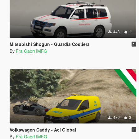
443
1
Mitsubishi Shogun - Guardia Costiera
1
By
Fra Gabri IMFG
470
3
Volkswagen Caddy - Aci Global
1
By
Fra Gabri IMFG