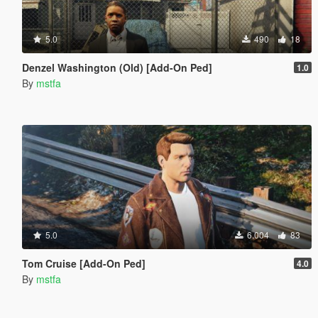
5.0
490
18
Denzel Washington (Old) [Add-On Ped]
1.0
By
mstfa
5.0
6.004
83
Tom Cruise [Add-On Ped]
4.0
By
mstfa