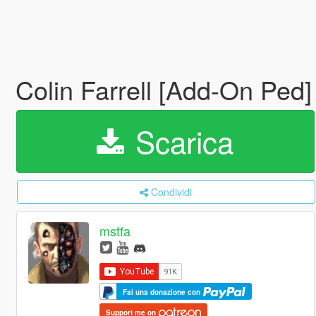
Colin Farrell [Add-On Ped
Scarica
Condividi
mstfa
Fai una donazione con
Support me on