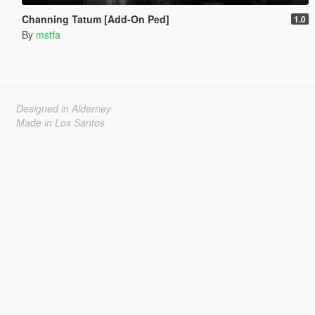
Channing Tatum [Add-On Ped]
1.0
By
mstfa
Designed in Alderney
Made in Los Santos