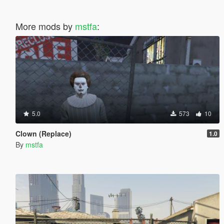
More mods by
mstfa
:
5.0
573
10
Clown (Replace)
1.0
By
mstfa