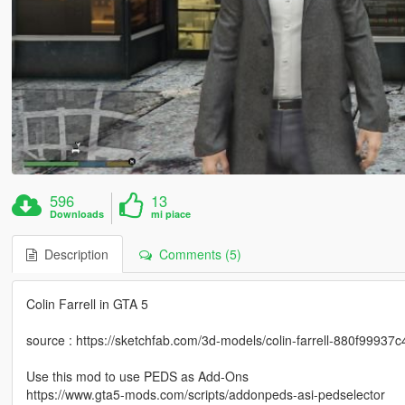
596
13
Downloads
mi piace
Description
Comments (5)
Colin Farrell in GTA 5
source : https://sketchfab.com/3d-models/colin-farrell-880f999
Use this mod to use PEDS as Add-Ons
https://www.gta5-mods.com/scripts/addonpeds-asi-pedselector