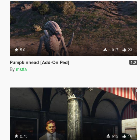
5.0
1.017
23
Pumpkinhead [Add-On Ped]
1.0
By
mstfa
2.75
612
16