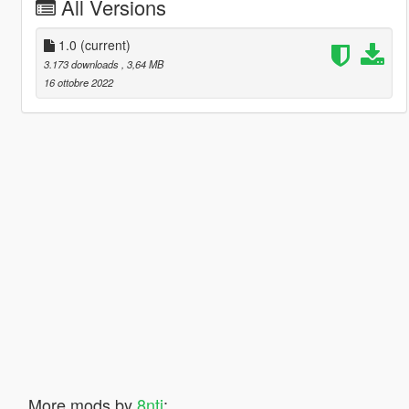
All Versions
1.0
(current)
3.173 downloads
, 3,64 MB
16 ottobre 2022
More mods by
8nti
: