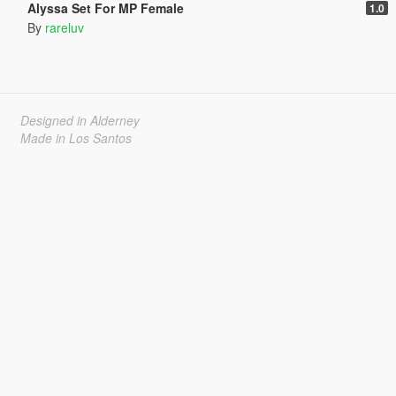
Alyssa Set For MP Female
1.0
By
rareluv
Designed in Alderney
Made in Los Santos