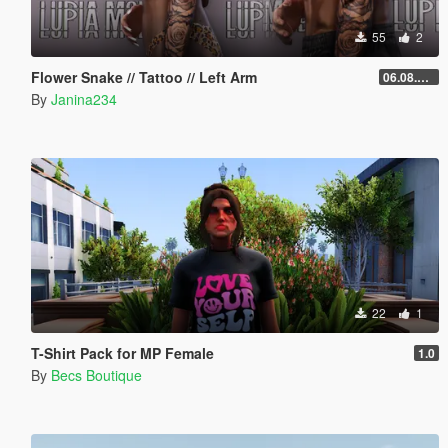
55
2
Flower Snake // Tattoo // Left Arm
06.08.2026
By
Janina234
22
1
T-Shirt Pack for MP Female
1.0
By
Becs Boutique