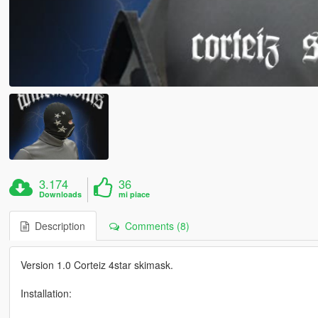
3.174
36
Downloads
mi piace
Description
Comments (8)
Version 1.0 Corteiz 4star skimask.
Installation: