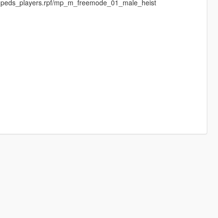
dpeds_players.rpf/mp_m_freemode_01_male_heist