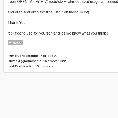
open OPEN IV-> GTA V/mods/x64v.rpf/models/cdimages/streame
and drag and drop the files, use edit mode(must)
Thank You.
feel free to use for yourself and let me know what you think !
MASK
16 ottobre 2022
Primo Caricamento:
16 ottobre 2022
Ultimo Aggiornamento:
13 hours ago
Last Downloaded: