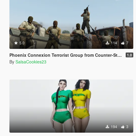
5.0
114
7
Phoenix Connexion Terrorist Group from Counter-Strike: Global Offensive (Shattered Web + Broken Fang skins included)
1.0
By
SalsaCookies23
194
3