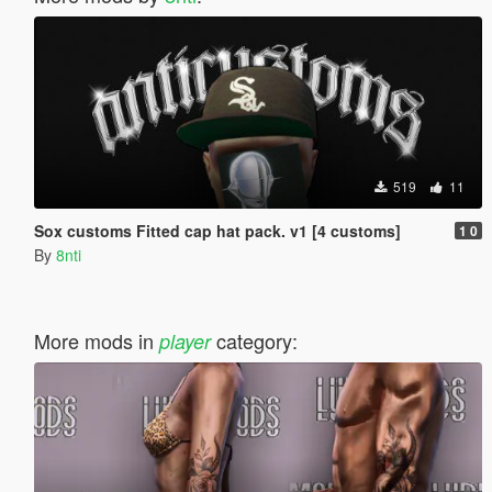
519
11
Sox customs Fitted cap hat pack. v1 [4 customs]
1 0
By
8nti
More mods in
category:
player