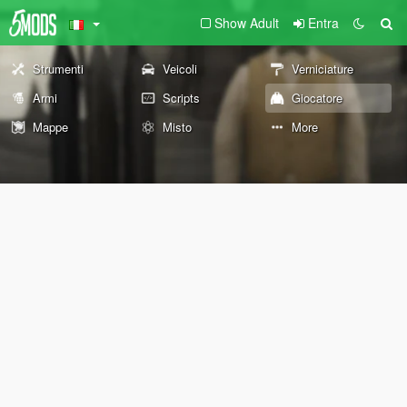
Show Adult
Entra
Strumenti
Veicoli
Verniciature
Armi
Scripts
Giocatore
Mappe
Misto
More