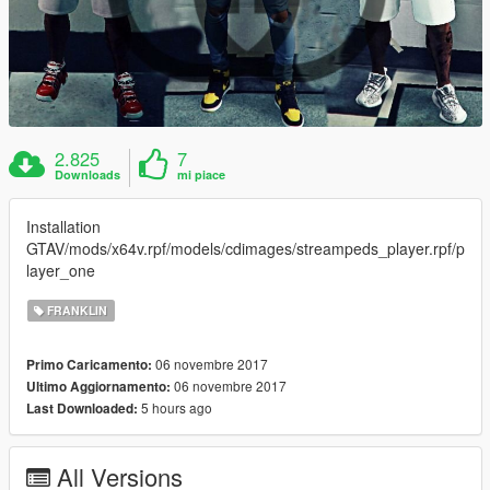
2.825
7
Downloads
mi piace
Installation
GTAV/mods/x64v.rpf/models/cdimages/streampeds_player.rpf/p
layer_one
FRANKLIN
06 novembre 2017
Primo Caricamento:
06 novembre 2017
Ultimo Aggiornamento:
5 hours ago
Last Downloaded:
All Versions