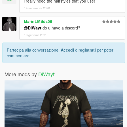
i really need the hairstyles that you use!
14 settembre 2020
MarinLMSdz06
@DiWayt
do u have a discord?
18 gennaio 2021
Partecipa alla conversazione!
Accedi
o
registrati
per poter
commentare.
More mods by
DiWayt
: