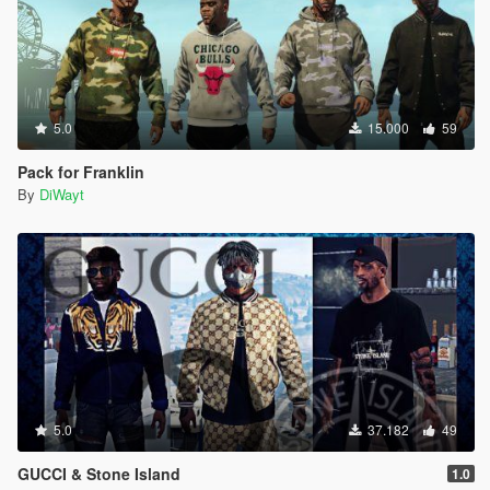
5.0
15.000
59
Pack for Franklin
By
DiWayt
5.0
37.182
49
GUCCI & Stone Island
1.0