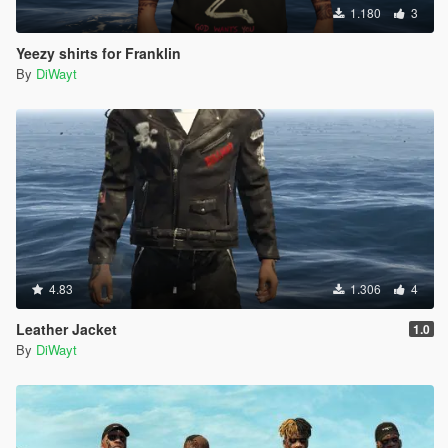
1.180
3
Yeezy shirts for Franklin
By
DiWayt
4.83
1.306
4
Leather Jacket
1.0
By
DiWayt