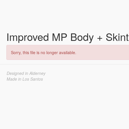
Improved MP Body + Skin
Sorry, this file is no longer available.
Designed in Alderney
Made in Los Santos