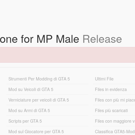
tone for MP Male
Release
Strumenti Per Modding di GTA 5
Ultimi File
Mod su Veicoli di GTA 5
Files in evidenza
Verniciature per veicoli di GTA 5
Files con più mi piac
Mod su Armi di GTA 5
Files più scaricati
Scripts per GTA 5
Files con maggiore v
Mod sul Giocatore per GTA 5
Classifica GTA5-Mo