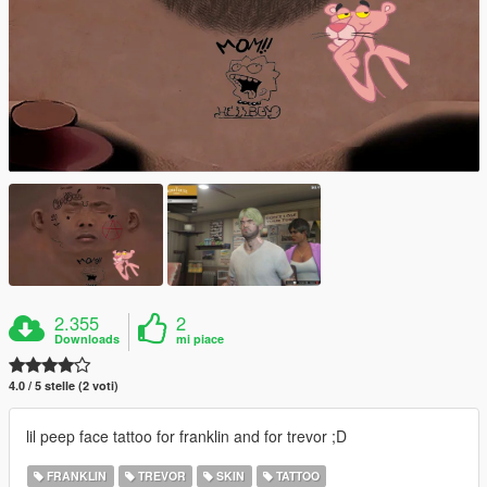
2.355
2
Downloads
mi piace
4.0 / 5 stelle (2 voti)
lil peep face tattoo for franklin and for trevor ;D
FRANKLIN
TREVOR
SKIN
TATTOO