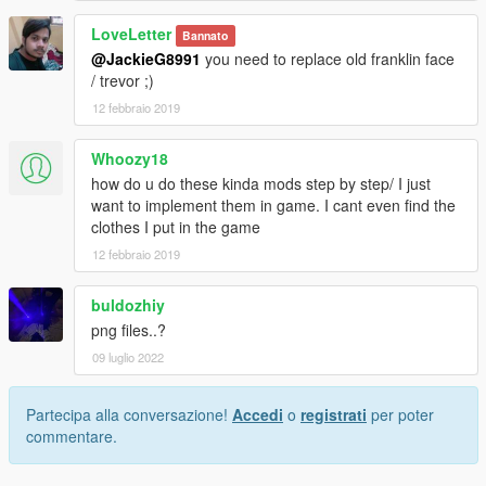
LoveLetter
Bannato
@JackieG8991
you need to replace old franklin face
/ trevor ;)
12 febbraio 2019
Whoozy18
how do u do these kinda mods step by step/ I just
want to implement them in game. I cant even find the
clothes I put in the game
12 febbraio 2019
buldozhiy
png files..?
09 luglio 2022
Partecipa alla conversazione!
Accedi
o
registrati
per poter
commentare.