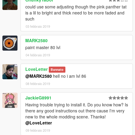
could use some adjusting though the pink panther tat
is a lil to bright and thick need to be more faded and
such
03 febbraio 2019
MARK2580
paint master 80 lvl
04 febbraio 2019
LoveLetter
Bannato
@MARK2580
hell no i am lvl 86
08 febbraio 2019
JackieG8991
Having trouble trying to install it. Do you know how? Is
there any good instructions out there cause I'm very
new to the whole modding scene. Thanks!
@LoveLetter
09 febbraio 2019