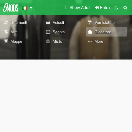
Show Adult
Entra
Strumenti
Veicoli
Verniciature
Armi
Scripts
Giocatore
Mappe
Misto
More