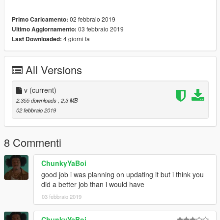
02 febbraio 2019
Primo Caricamento:
03 febbraio 2019
Ultimo Aggiornamento:
4 giorni fa
Last Downloaded:
All Versions
v
(current)
2.355 downloads
, 2,3 MB
02 febbraio 2019
8 Commenti
ChunkyYaBoi
good job i was planning on updating it but i think you
did a better job than i would have
03 febbraio 2019
ChunkyYaBoi