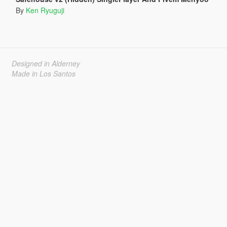
By
Ken Ryuguji
Designed in Alderney
Made in Los Santos