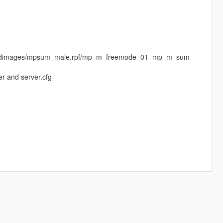
ls/cdimages/mpsum_male.rpf/mp_m_freemode_01_mp_m_sum
er and server.cfg