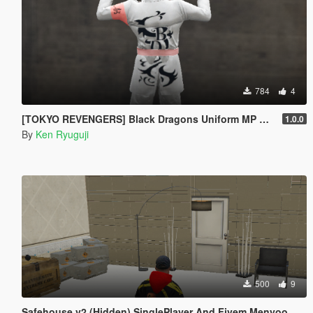
784
4
[TOKYO REVENGERS] Black Dragons Uniform MP Male
1.0.0
By
Ken Ryuguji
500
9
Safehouse v2 (Hidden) SinglePlayer And Fivem Menyoo