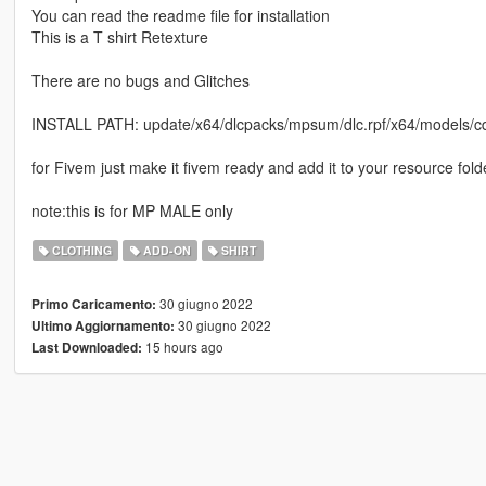
You can read the readme file for installation
This is a T shirt Retexture
There are no bugs and Glitches
INSTALL PATH: update/x64/dlcpacks/mpsum/dlc.rpf/x64/mode
for Fivem just make it fivem ready and add it to your resource fold
note:this is for MP MALE only
CLOTHING
ADD-ON
SHIRT
30 giugno 2022
Primo Caricamento:
30 giugno 2022
Ultimo Aggiornamento:
15 hours ago
Last Downloaded: