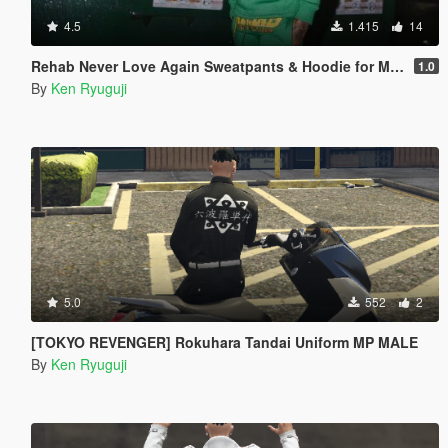
4.5
1.415
14
Rehab Never Love Again Sweatpants & Hoodie for MP Male
1.0
By
Ken Ryuguji
5.0
552
2
[TOKYO REVENGER] Rokuhara Tandai Uniform MP MALE
By
Ken Ryuguji