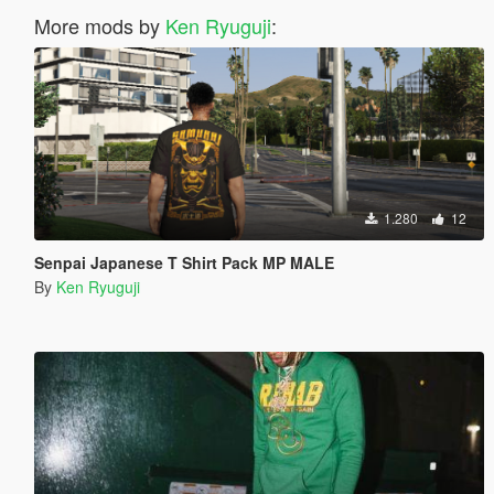
More mods by
Ken Ryuguji
:
1.280
12
Senpai Japanese T Shirt Pack MP MALE
By
Ken Ryuguji