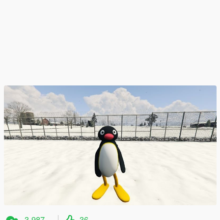
3.987
36