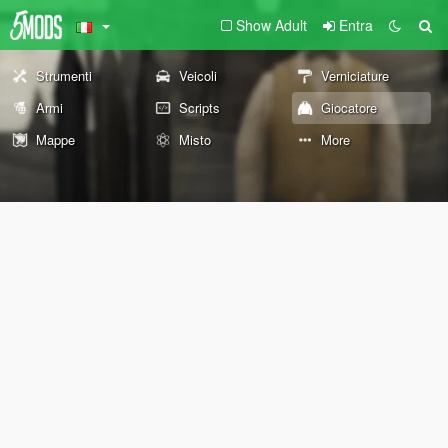
Show Adult
Entra
Strumenti
Veicoli
Verniciature
Armi
Scripts
Giocatore
Mappe
Misto
More