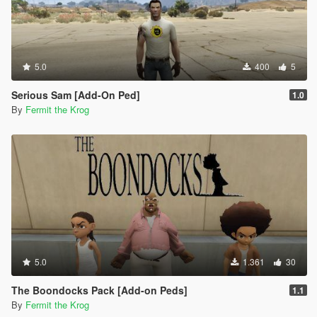
5.0
400
5
Serious Sam [Add-On Ped]
1.0
By
Fermit the Krog
5.0
1.361
30
The Boondocks Pack [Add-on Peds]
1.1
By
Fermit the Krog