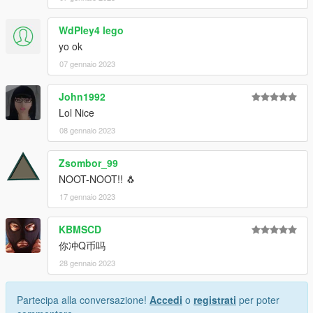
WdPley4 lego
yo ok
07 gennaio 2023
John1992
Lol Nice
08 gennaio 2023
Zsombor_99
NOOT-NOOT!! 🐧
17 gennaio 2023
KBMSCD
你冲Q币吗
28 gennaio 2023
Partecipa alla conversazione!
Accedi
o
registrati
per poter