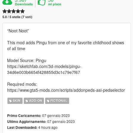
Downloads
mi piace
5.0 / 5 stelle (7 voti)
“Noot Noot”
This mod adds Pingu from one of my favorite childhood shows
of all time
Model Source: Pingu
https://sketchfab.com/3d-models/pingu-
34d6e003b6654f428855d3c1c79e7f67
Required mods:
https://www.gta5-mods.com/scripts/addonpeds-asi-pedselector
SKIN
ADD-ON
FICTIONAL
07 gennaio 2023
Primo Caricamento:
07 gennaio 2023
Ultimo Aggiornamento:
4 hours ago
Last Downloaded: