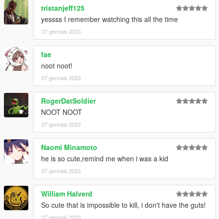
tristanjeff125
yessss I remember watching this all the time
07 gennaio 2023
fae
noot noot!
07 gennaio 2023
RogerDatSoldier
NOOT NOOT
07 gennaio 2023
Naomi Minamoto
he is so cute,remind me when i was a kid
07 gennaio 2023
William Halverd
So cute that is impossible to kill, i don't have the guts!
07 gennaio 2023