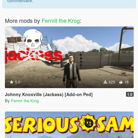
commentare.
More mods by
Fermit the Krog
:
5.0
625
18
Johnny Knoxville (Jackass) [Add-on Ped]
1.0
By
Fermit the Krog