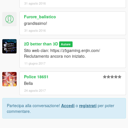
31 agosto 2016
Furore_balistico
grandissimo!
31 agosto 2016
2D better than 3D
Autore
Sito web clan: https://z5gaming.enjin.com/
Reclutamento ancora non iniziato.
11 giugno 2017
Police 18651
Bella
24 agosto 2017
Partecipa alla conversazione!
Accedi
o
registrati
per poter
commentare.