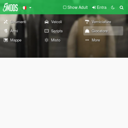
Show Adult
Entra
Strumenti
Veicoli
Verniciature
Armi
Scripts
Giocatore
Mappe
Misto
More