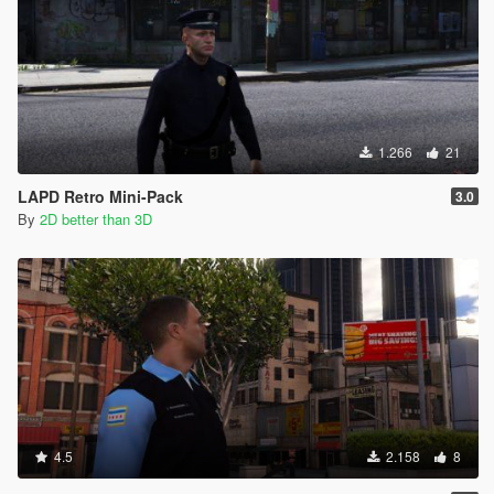
1.266
21
LAPD Retro Mini-Pack
3.0
By
2D better than 3D
4.5
2.158
8