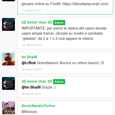
giocare online su FiveM: https://fdoroleplay.enjin.com/
11 giugno 2017
2D better than 3D
Autore
IMPORTANTE: per avere la visiera del casco dovete
usare simple trainer, cliccate su model e cambiate
''glasses'' da 0 a 1 o 2 cosi appare la visiera.
29 agosto 2016
Im ShaiN
@LtRob
Grandissimo! Ancora un ottimo lavoro! :D
30 agosto 2016
2D better than 3D
Autore
@Im ShaiN
Grazie :)
30 agosto 2016
SocioSandroTorino
Miticoooo