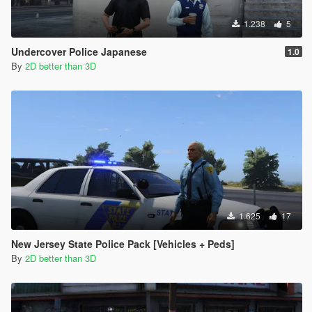
1.238
5
Undercover Police Japanese
1.0
By
2D better than 3D
1.625
17
New Jersey State Police Pack [Vehicles + Peds]
By
2D better than 3D