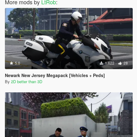
More mods by
LtRob
:
5.0
1.622
28
Newark New Jersey Megapack [Vehicles + Peds]
By
2D better than 3D