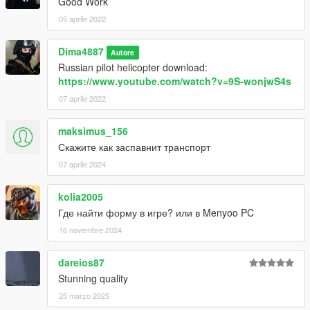
Good Work
05 aprile 2022
Dima4887
Autore
Russian pilot helicopter download:
https://www.youtube.com/watch?v=9S-wonjwS4s
07 aprile 2022
maksimus_156
Скажите как заспавнит транспорт
07 aprile 2024
kolia2005
Где найти форму в игре? или в Menyoo PC
16 novembre 2024
dareios87
Stunning quality
25 marzo 2025