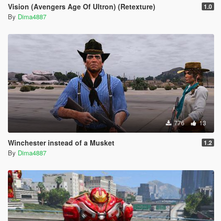
Vision (Avengers Age Of Ultron) (Retexture)
1.0
By
Dima4887
776
13
Winchester instead of a Musket
1.2
By
Dima4887