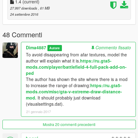
1.4
(current)
Russian flags : https://www.gta5-mods.com/misc/country-flag-
27.997 downloads
, 61 MB
pack
24 settembre 2016
Gaz "Tiger", Ural "Next" and Tank "Armata" Pack [Add-On] :
https://ru.gta5-mods.com/vehicles/gaz-tiger-ural-next-tank-
48 Commenti
armata-add-on
Dima4887
Commento fissato
Autore
T-90A Tank ( To replace the Rhino) :https://www.gta5-
To avoid disappearing from afar textures, model the
mods.com/vehicles/t-90a
author will explain what it is.
https://ru.gta5-
mods.com/player/battlefield-4-full-pack-add-on-
UAZ 3159 : http://gta5-game.com/mods/mashiny-gta-5/russkie-
ped
mashiny-v-gta-5/403-uaz-3159-russkaya-mashina-v-gta-5-
The author has shown the site where there is a mod
uazik.html
to increase the range of drawing:
https://ru.gta5-
mods.com/misc/gta-v-extreme-draw-distance-
mod.
It should probably just download
(visualsettings.dat).
21 gennaio 2017
Mostra 20 commenti precedenti