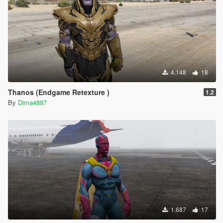
4.148
18
Thanos (Endgame Retexture )
1.2
By
Dima4887
1.687
17