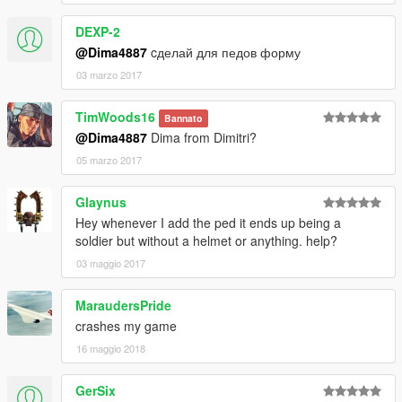
DEXP-2
@Dima4887
cделай для педов форму
03 marzo 2017
TimWoods16
Bannato
@Dima4887
Dima from Dimitri?
05 marzo 2017
Glaynus
Hey whenever I add the ped it ends up being a
soldier but without a helmet or anything. help?
03 maggio 2017
MaraudersPride
crashes my game
16 maggio 2018
GerSix