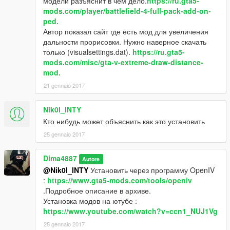
модели разъяснит в чем дело.
https://ru.gta5-
mods.com/player/battlefield-4-full-pack-add-on-
ped.
Автор показал сайт где есть мод для увеличения
дальности прорисовки. Нужно наверное скачать
только (visualsettings.dat).
https://ru.gta5-
mods.com/misc/gta-v-extreme-draw-distance-
mod.
21 gennaio 2017
Nik0l_INTY
Кто нибудь может объяснить как это установить
25 gennaio 2017
Dima4887
Autore
@Nik0l_INTY
Установить через программу OpenIV
:
https://www.gta5-mods.com/tools/openiv
.Подробное описание в архиве.
Установка модов на ютубе :
https://www.youtube.com/watch?v=ccn1_NUJ1Vg
25 gennaio 2017