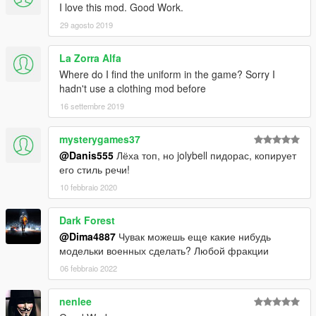
I love this mod. Good Work.
29 agosto 2019
La Zorra Alfa
Where do I find the uniform in the game? Sorry I
hadn't use a clothing mod before
16 settembre 2019
mysterygames37
@Danis555
Лёха топ, но jolybell пидорас, копирует
его стиль речи!
10 febbraio 2020
Dark Forest
@Dima4887
Чувак можешь еще какие нибудь
модельки военных сделать? Любой фракции
06 febbraio 2022
nenlee