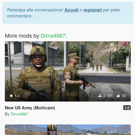
Partecipa alla conversazione!
Accedi
o
registrati
per poter
commentare.
More mods by
Dima4887
:
5.0
2.191
33
New US Army (Multicam)
1.0
By
Dima4887