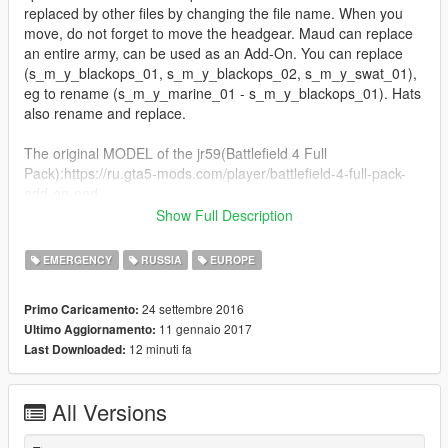
replaced by other files by changing the file name. When you
move, do not forget to move the headgear. Maud can replace
an entire army, can be used as an Add-On. You can replace
(s_m_y_blackops_01, s_m_y_blackops_02, s_m_y_swat_01),
eg to rename (s_m_y_marine_01 - s_m_y_blackops_01). Hats
also rename and replace.
The original MODEL of the jr59(Battlefield 4 Full
Pack):https://ru.gta5-mods.com/player/battlefield-4-full-pack-
add-on-ped
Show Full Description
Изменил текстуры камуфляжа. Добавлены солдаты
спецназовцы. Заменить все файлы.
EMERGENCY
RUSSIA
EUROPE
Всех солдат можно заменить на другие файлы, изменив
имя файла. При перемещении не забываем перемещать
24 settembre 2016
Primo Caricamento:
головные уборы. Мод может заменить всю армию, можно
11 gennaio 2017
Ultimo Aggiornamento:
использовать как Add-On.
12 minuti fa
Last Downloaded:
Можно заменить
(s_m_y_blackops_01,s_m_y_blackops_02,s_m_y_swat_01),
переименовать например (s_m_y_marine_01 -
All Versions
s_m_y_blackops_01).
Головные уборы также переименовать и заменить.