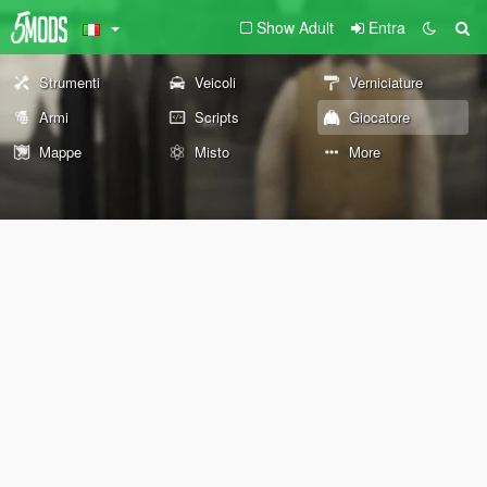
Show Adult
Entra
Strumenti
Veicoli
Verniciature
Armi
Scripts
Giocatore
Mappe
Misto
More