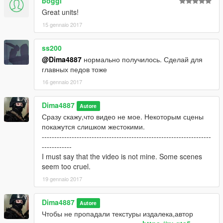
boggi
Great units!
15 gennaio 2017
ss200
@Dima4887
нормально получилось. Сделай для
главных педов тоже
16 gennaio 2017
Dima4887
Autore
Сразу скажу,что видео не мое. Некоторым сцены
покажутся слишком жестокими.
--------------------------------------------------------------------
------------
I must say that the video is not mine. Some scenes
seem too cruel.
19 gennaio 2017
Dima4887
Autore
Чтобы не пропадали текстуры издалека,автор