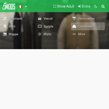
Show Adult
Entra
Strumenti
Veicoli
Verniciature
Armi
Scripts
Giocatore
Mappe
Misto
More