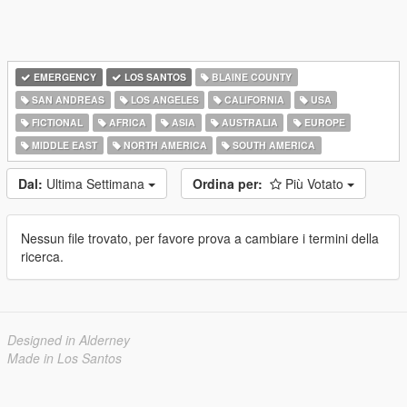
EMERGENCY
LOS SANTOS
BLAINE COUNTY
SAN ANDREAS
LOS ANGELES
CALIFORNIA
USA
FICTIONAL
AFRICA
ASIA
AUSTRALIA
EUROPE
MIDDLE EAST
NORTH AMERICA
SOUTH AMERICA
Dal:
Ultima Settimana
Ordina per:
Più Votato
Nessun file trovato, per favore prova a cambiare i termini della
ricerca.
Designed in Alderney
Made in Los Santos