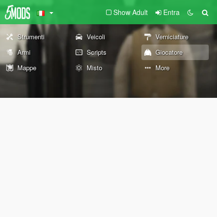
Show Adult
Entra
Strumenti
Veicoli
Verniciature
Armi
Scripts
Giocatore
Mappe
Misto
More