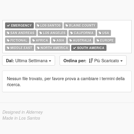
EMERGENCY
LOS SANTOS
BLAINE COUNTY
SAN ANDREAS
LOS ANGELES
CALIFORNIA
USA
FICTIONAL
AFRICA
ASIA
AUSTRALIA
EUROPE
MIDDLE EAST
NORTH AMERICA
SOUTH AMERICA
Dal:
Ultima Settimana
Ordina per:
Più Scaricato
Nessun file trovato, per favore prova a cambiare i termini della
ricerca.
Designed in Alderney
Made in Los Santos