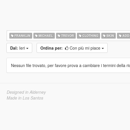
FRANKLIN
MICHAEL
TREVOR
CLOTHING
SKIN
ADD
Dal:
Ieri
Ordina per:
Con più mi piace
Nessun file trovato, per favore prova a cambiare i termini della ri
Designed in Alderney
Made in Los Santos