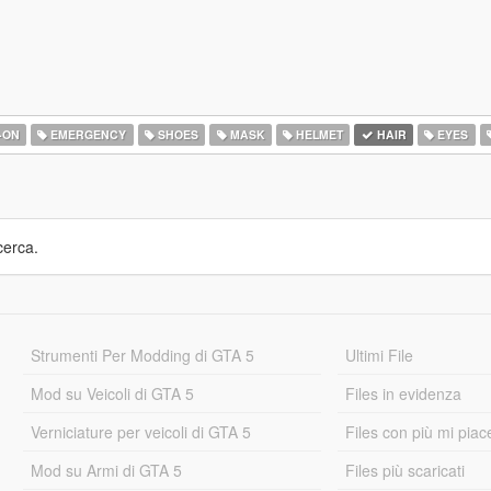
-ON
EMERGENCY
SHOES
MASK
HELMET
HAIR
EYES
cerca.
Strumenti Per Modding di GTA 5
Ultimi File
Mod su Veicoli di GTA 5
Files in evidenza
Verniciature per veicoli di GTA 5
Files con più mi piac
Mod su Armi di GTA 5
Files più scaricati