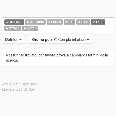
MICHAEL
CLOTHING
SHOES
HAT
HAIR
EYES
TATTOO
WATCH
Dal:
Ieri
Ordina per:
Con più mi piace
Nessun file trovato, per favore prova a cambiare i termini della
ricerca.
Designed in Alderney
Made in Los Santos