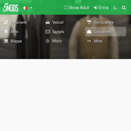
Show Adult
Entra
Strumenti
Veicoli
Verniciature
Armi
Scripts
Giocatore
Mappe
Misto
More