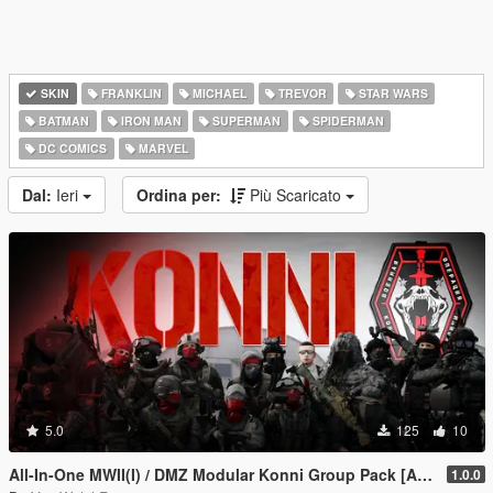
SKIN
FRANKLIN
MICHAEL
TREVOR
STAR WARS
BATMAN
IRON MAN
SUPERMAN
SPIDERMAN
DC COMICS
MARVEL
Dal:
Ieri
Ordina per:
Più Scaricato
5.0
125
10
All-In-One MWII(I) / DMZ Modular Konni Group Pack [Add-On Ped & MP Male]
1.0.0