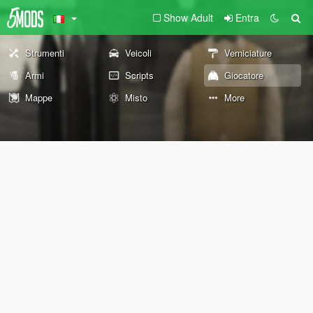
Show Adult
Entra
Strumenti
Veicoli
Verniciature
Armi
Scripts
Giocatore
Mappe
Misto
More