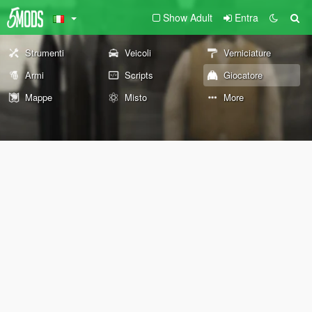
Show Adult
Entra
Strumenti
Veicoli
Verniciature
Armi
Scripts
Giocatore
Mappe
Misto
More