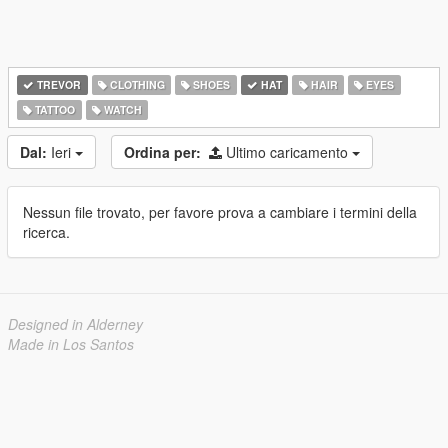
TREVOR
CLOTHING
SHOES
HAT
HAIR
EYES
TATTOO
WATCH
Dal:
Ieri
Ordina per:
Ultimo caricamento
Nessun file trovato, per favore prova a cambiare i termini della
ricerca.
Designed in Alderney
Made in Los Santos